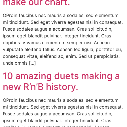
make our chart.
QProin faucibus nec mauris a sodales, sed elementum
mi tincidunt. Sed eget viverra egestas nisi in consequat.
Fusce sodales augue a accumsan. Cras sollicitudin,
ipsum eget blandit pulvinar. Integer tincidunt. Cras
dapibus. Vivamus elementum semper nisi. Aenean
vulputate eleifend tellus. Aenean leo ligula, porttitor eu,
consequat vitae, eleifend ac, enim. Sed ut perspiciatis,
unde omnis […]
10 amazing duets making a
new R’n’B history.
QProin faucibus nec mauris a sodales, sed elementum
mi tincidunt. Sed eget viverra egestas nisi in consequat.
Fusce sodales augue a accumsan. Cras sollicitudin,
ipsum eget blandit pulvinar. Integer tincidunt. Cras