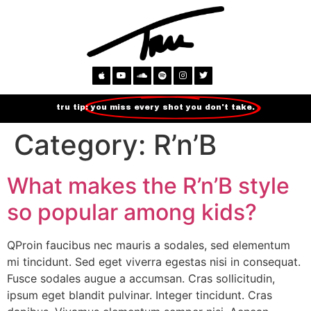
tru tip:
you miss every shot you don't take.
Category:
R’n’B
What makes the R’n’B style
so popular among kids?
QProin faucibus nec mauris a sodales, sed elementum
mi tincidunt. Sed eget viverra egestas nisi in consequat.
Fusce sodales augue a accumsan. Cras sollicitudin,
ipsum eget blandit pulvinar. Integer tincidunt. Cras